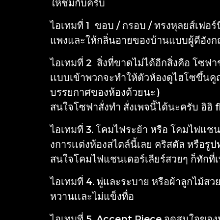
ให้ชมกับครับ
ไอเทมที่ 1 ขอบ / กรอบ / ทรงหุลยส์เฟอร์
แพงและให้กลิ่นอายของบ้านแบบผู้ดีอังกฤษ
ไอเทมที่ 2 สิ่งที่ขาดไม่ได้อีกสิ่งคือ โซฟ
เเบบเข้าพวกจะทำให้ตัวห้องดูไฮโซขึ้นคูณ
บรรยกาศของห้องด้วยนะ)
สนใจโซฟาสั่งทำ สั่งเพจนี้ได้นะครับ
ไอเทมที่ 3. โคมไฟระย้า หรือ โคมไฟแชนเด
งการเเต่งห้องสไตล์นี้เลย คริสตัล หรือรูป
สนใจโคมไฟแชนเดอร์เลียร์สวยๆ ก็ทักที
ไอเทมที่ 4. พู่และระบาย หรือผ้าลูกไม้สว
หวานเเละไม่แข็งทื่อ
ไอเทมที่ 5. Accent Piece จุดสนใจของห้อ