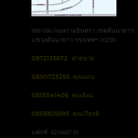
988/166 ถนนรามอินทรา เขตคันนายาว
เเขวงคันนายาว กรุงเทพฯ 10230
0972133672 ฝ่ายขาย
0850725293 คุณแอน
0818541406 คุณต้อม
0959305995 คุณเกียรติ
แฟกซ์ 021668730