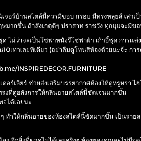
นิเจอร์บ้านสไตล์นี้ควรมีขอบ กรอบ มีทรงหลุยส์ เสาเป
มากขึ้น ถ้าสังเกตุดีๆ ปราสาท ราชวัง ทุกมุมจะมีขอบ
าชุด ไม่ว่าจะเป็นโซฟาหนังรึโซฟาผ้า เก้าอี้ชุด การเเต่
10เท่าเลยทีเดียว (อย่าลืมดูโทนสีห้องด้วยนะจ้ะ การ
 อิอิ fb.me/INSPIREDECOR.FURNITURE
อร์เลียร์ ช่วยส่งเสริมบรรยากาศห้องให้ดูหรูหรา ไฮโซ
ทรงที่ดูอลังการให้กลิ่นอายสไตล์นี้ชัดเจนมากขึ้น
่เพจได้เลยนะ
ยๆ ทำให้กลิ่นอายของห้องสไตล์นี้ชัดมากขึ้น เป็นรายละเ
ง อีกสิ่งที่ขาดไม่ได้เลยจริงๆ ห้องของคุณจะไม่มีจุด