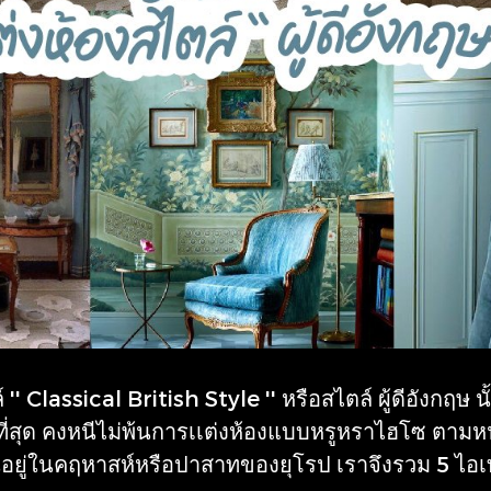
'' Classical British Style '' หรือสไตล์ ผู้ดีอังกฤษ น
่สุด คงหนีไม่พ้นการเเต่งห้องแบบหรูหราไฮโซ ตามหนัง
อนอยู่ในคฤหาสห์หรือปาสาทของยุโรป เราจึงรวม 5 ไอเท