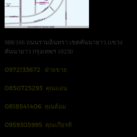
988/166 ถนนรามอินทรา เขตคันนายาว เเขวง
คันนายาว กรุงเทพฯ 10230
0972133672 ฝ่ายขาย
0850725293 คุณแอน
0818541406 คุณต้อม
0959305995 คุณเกียรติ