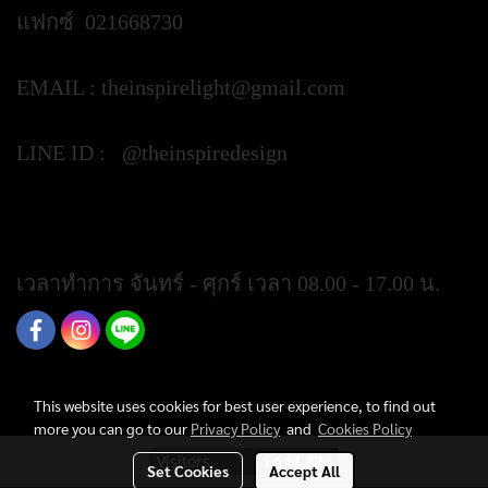
แฟกซ์ 021668730
EMAIL :
theinspirelight@gmail.com
LINE ID : @theinspiredesign
https://lin.ee/ypztGxj
เวลาทำการ จันทร์ - ศุกร์ เวลา 08.00 - 17.00 น.
This website uses cookies for best user experience, to find out
more you can go to our
Privacy Policy
and
Cookies Policy
Visitors
1,113,824
Set Cookies
Accept All