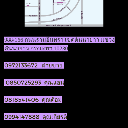
988/166 ถนนรามอินทรา เขตคันนายาว เเขวง
คันนายาว กรุงเทพฯ 10230
0972133672 ฝ่ายขาย
0850725293 คุณแอน
0818541406 คุณต้อม
0994147888 คุณเกียรติ