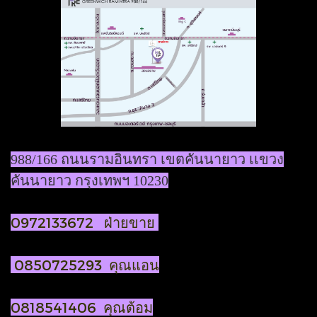
988/166 ถนนรามอินทรา เขตคันนายาว เเขวง
คันนายาว กรุงเทพฯ 10230
0972133672 ฝ่ายขาย
0850725293 คุณแอน
0818541406 คุณต้อม