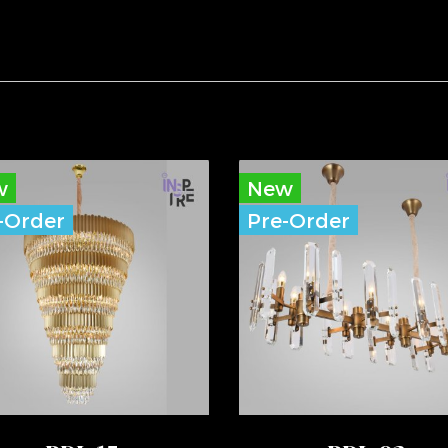
w
New
-Order
Pre-Order