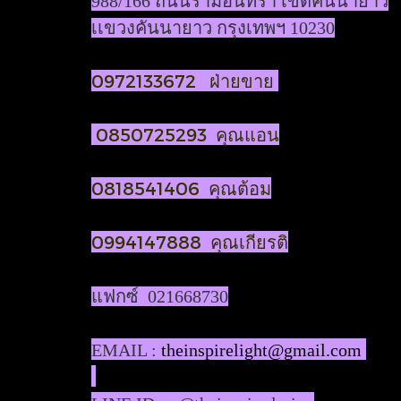
988/166 ถนนรามอินทรา เขตคันนายาว
เเขวงคันนายาว กรุงเทพฯ 10230
0972133672 ฝ่ายขาย
0850725293 คุณแอน
0818541406 คุณต้อม
0994147888 คุณเกียรติ
แฟกซ์ 021668730
EMAIL :
theinspirelight@gmail.com