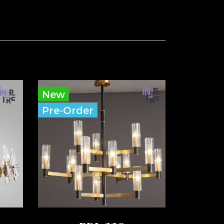
New
Pre-Order