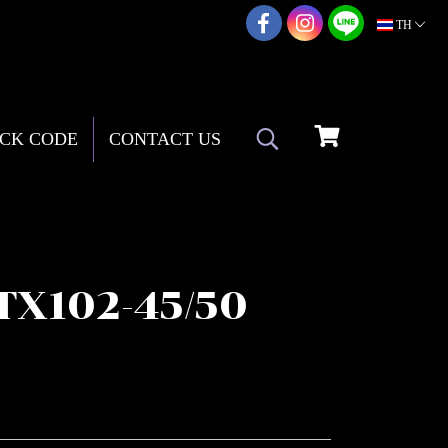
02-217-7999
TH
CK CODE
CONTACT US
TX102-45/50