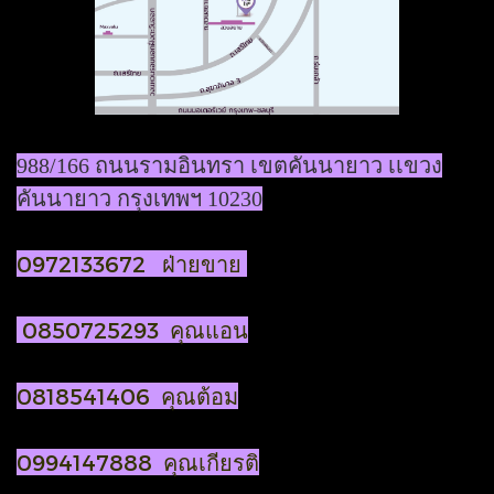
988/166 ถนนรามอินทรา เขตคันนายาว เเขวง
คันนายาว กรุงเทพฯ 10230
0972133672 ฝ่ายขาย
0850725293 คุณแอน
0818541406 คุณต้อม
0994147888 คุณเกียรติ