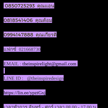
0850725293 คุณแอน
0818541406 คุณต้อม
0994147888 คุณเกียรติ
แฟกซ์ 021668730
EMAIL :
theinspirelight@gmail.com
LINE ID : @theinspiredesign
https://lin.ee/ypztGxj
เวลาทำการ จันทร์ - ศุกร์ เวลา 08.00 - 17.00 น.