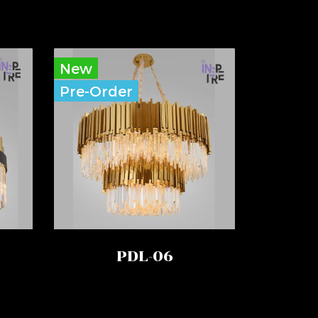
New
Pre-Order
PDL-06