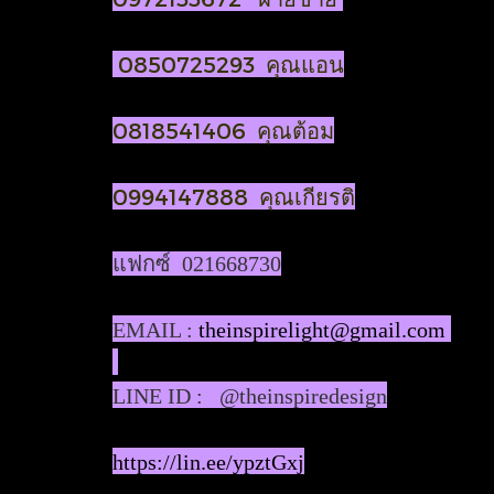
0850725293 คุณแอน
0818541406 คุณต้อม
0994147888 คุณเกียรติ
แฟกซ์ 021668730
EMAIL :
theinspirelight@gmail.com
LINE ID : @theinspiredesign
https://lin.ee/ypztGxj