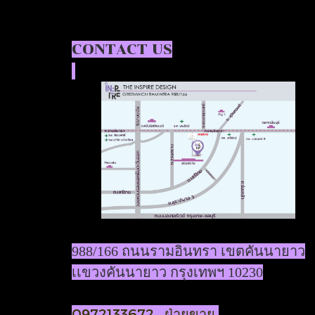
CONTACT US
988/166 ถนนรามอินทรา เขตคันนายาว
เเขวงคันนายาว กรุงเทพฯ 10230
0972133672 ฝ่ายขาย