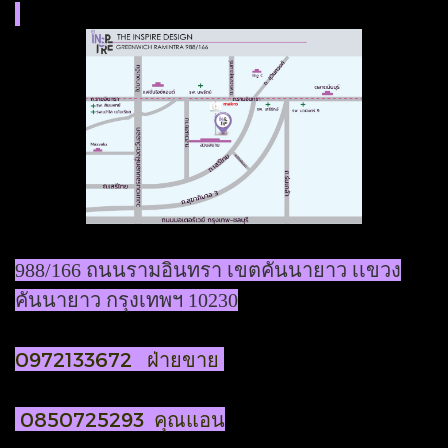
988/166 ถนนรามอินทรา เขตคันนายาว เเขวง
คันนายาว กรุงเทพฯ 10230
0972133672 ฝ่ายขาย
0850725293 คุณแอน