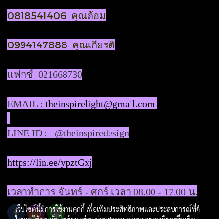
0818541406 คุณต้อม
0994147888 คุณเกียรติ
แฟกซ์ 021668730
EMAIL :
theinspirelight@gmail.com
LINE ID : @theinspiredesign
https://lin.ee/ypztGxj
เวลาทำการ จันทร์ - ศุกร์ เวลา 08.00 - 17.00 น.
เว็บไซต์นี้มีการใช้งานคุกกี้ เพื่อเพิ่มประสิทธิภาพและประสบการณ์ที่ดี