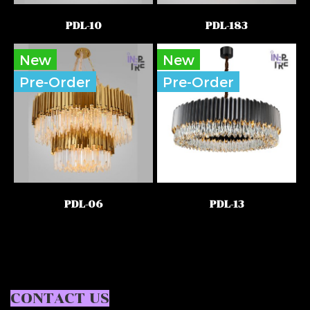
PDL-10
PDL-183
New
New
Pre-Order
Pre-Order
PDL-06
PDL-13
CONTACT US