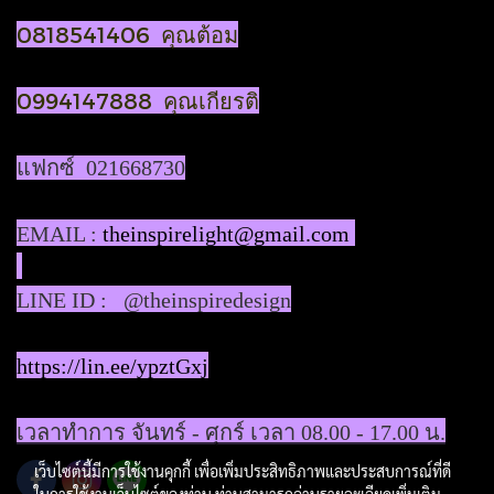
0818541406 คุณต้อม
0994147888 คุณเกียรติ
แฟกซ์ 021668730
EMAIL :
theinspirelight@gmail.com
LINE ID : @theinspiredesign
https://lin.ee/ypztGxj
เวลาทำการ จันทร์ - ศุกร์ เวลา 08.00 - 17.00 น.
เว็บไซต์นี้มีการใช้งานคุกกี้ เพื่อเพิ่มประสิทธิภาพและประสบการณ์ที่ดี