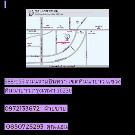
988/166 ถนนรามอินทรา เขตคันนายาว เเขวง
คันนายาว กรุงเทพฯ 10230
0972133672 ฝ่ายขาย
0850725293 คุณแอน