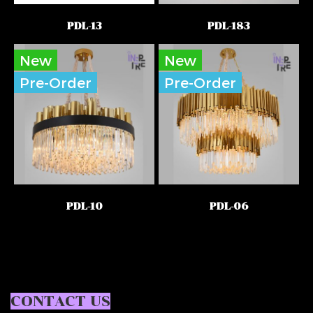
PDL-13
PDL-183
New
New
Pre-Order
Pre-Order
PDL-10
PDL-06
CONTACT US