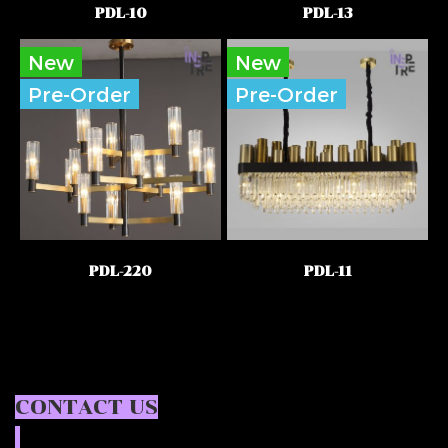
PDL-10
PDL-13
New
New
Pre-Order
Pre-Order
PDL-220
PDL-11
CONTACT US