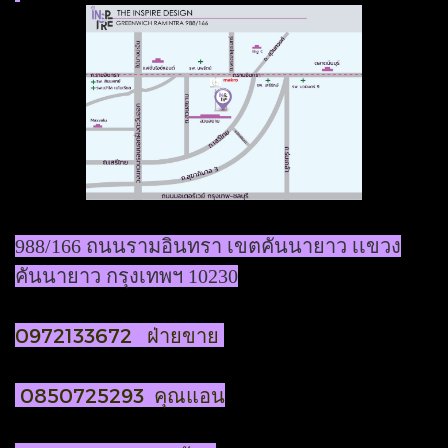
988/166 ถนนรามอินทรา เขตคันนายาว เเขวง
คันนายาว กรุงเทพฯ 10230
0972133672 ฝ่ายขาย
0850725293 คุณแอน