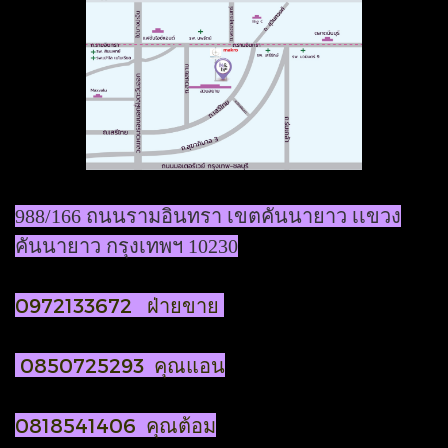
988/166 ถนนรามอินทรา เขตคันนายาว เเขวง
คันนายาว กรุงเทพฯ 10230
0972133672 ฝ่ายขาย
0850725293 คุณแอน
0818541406 คุณต้อม