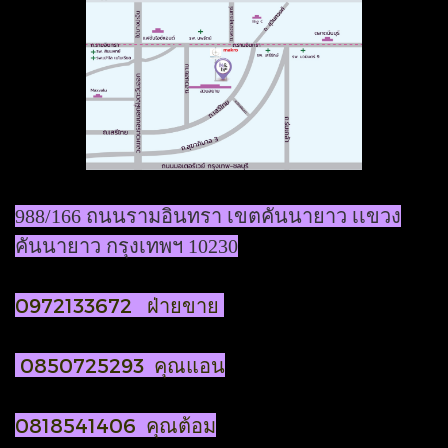
988/166 ถนนรามอินทรา เขตคันนายาว เเขวง
คันนายาว กรุงเทพฯ 10230
0972133672 ฝ่ายขาย
0850725293 คุณแอน
0818541406 คุณต้อม