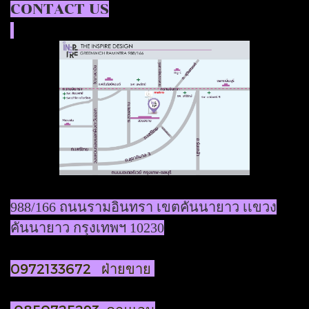
CONTACT US
988/166 ถนนรามอินทรา เขตคันนายาว เเขวง
คันนายาว กรุงเทพฯ 10230
0972133672 ฝ่ายขาย