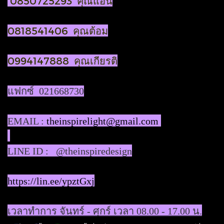
0850725293 คุณแอน
0818541406 คุณต้อม
0994147888 คุณเกียรติ
แฟกซ์ 021668730
EMAIL :
theinspirelight@gmail.com
LINE ID : @theinspiredesign
https://lin.ee/ypztGxj
เวลาทำการ จันทร์ - ศุกร์ เวลา 08.00 - 17.00 น.