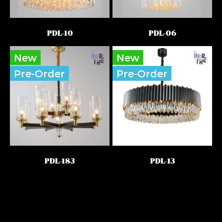
PDL-10
PDL-06
New
New
Pre-Order
Pre-Order
PDL-183
PDL-13