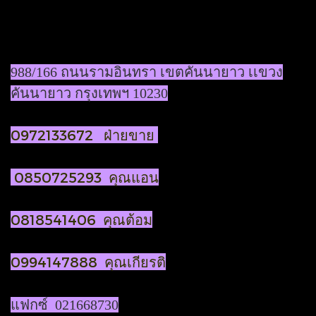
988/166 ถนนรามอินทรา เขตคันนายาว เเขวง
คันนายาว กรุงเทพฯ 10230
0972133672 ฝ่ายขาย
0850725293 คุณแอน
0818541406 คุณต้อม
0994147888 คุณเกียรติ
แฟกซ์ 021668730