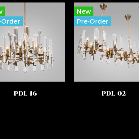
w
New
-Order
Pre-Order
PDL-16
PDL-02