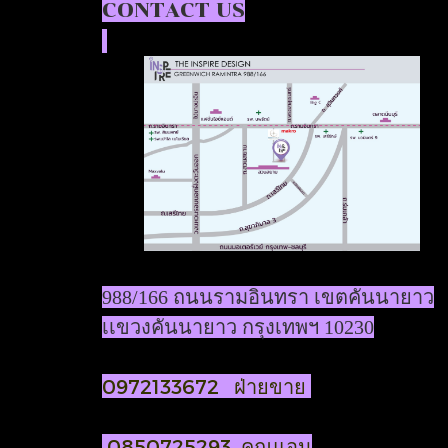
CONTACT US
988/166 ถนนรามอินทรา เขตคันนายาว
เเขวงคันนายาว กรุงเทพฯ 10230
0972133672 ฝ่ายขาย
0850725293 คุณแอน