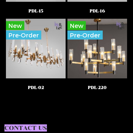
PDL-15
PDL-16
New
New
Pre-Order
Pre-Order
PDL-02
PDL-220
CONTACT US