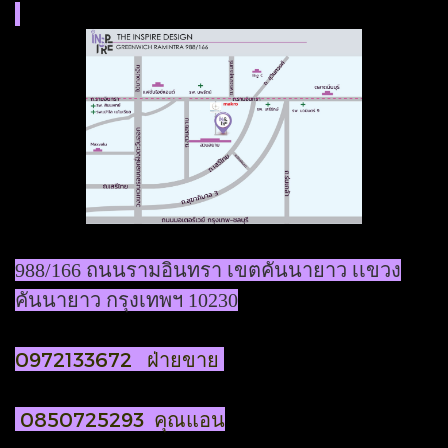
988/166 ถนนรามอินทรา เขตคันนายาว เเขวง
คันนายาว กรุงเทพฯ 10230
0972133672 ฝ่ายขาย
0850725293 คุณแอน