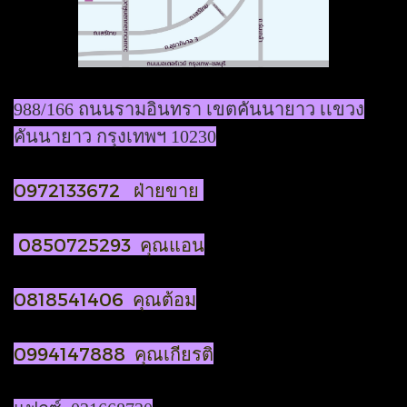
988/166 ถนนรามอินทรา เขตคันนายาว เเขวง
คันนายาว กรุงเทพฯ 10230
0972133672 ฝ่ายขาย
0850725293 คุณแอน
0818541406 คุณต้อม
0994147888 คุณเกียรติ