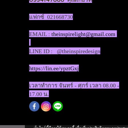
แฟกซ์ 021668730
EMAIL :
theinspirelight@gmail.com
LINE ID : @theinspiredesign
https://lin.ee/ypztGxj
เวลาทำการ จันทร์ - ศุกร์ เวลา 08.00 -
17.00 น.