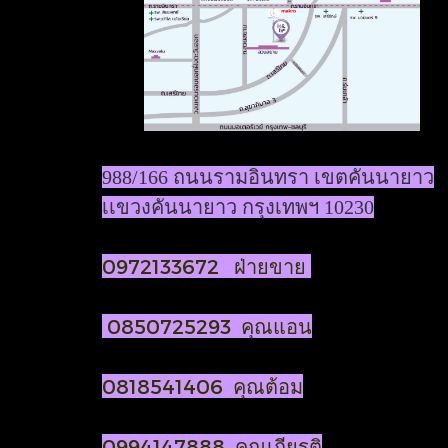
988/166 ถนนรามอินทรา เขตคันนายาว
เเขวงคันนายาว กรุงเทพฯ 10230
0972133672 ฝ่ายขาย
0850725293 คุณแอน
0818541406 คุณต้อม
0994147888 คุณเกียรติ