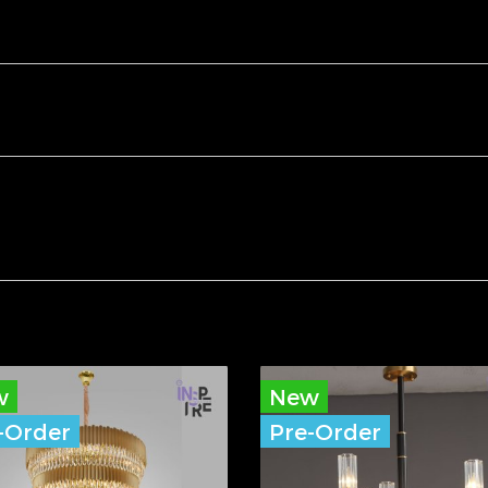
w
New
-Order
Pre-Order