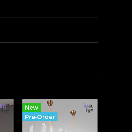
New
Pre-Order