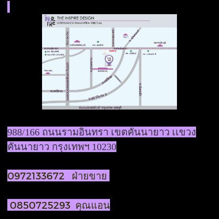
988/166 ถนนรามอินทรา เขตคันนายาว เเขวง
คันนายาว กรุงเทพฯ 10230
0972133672 ฝ่ายขาย
0850725293 คุณแอน