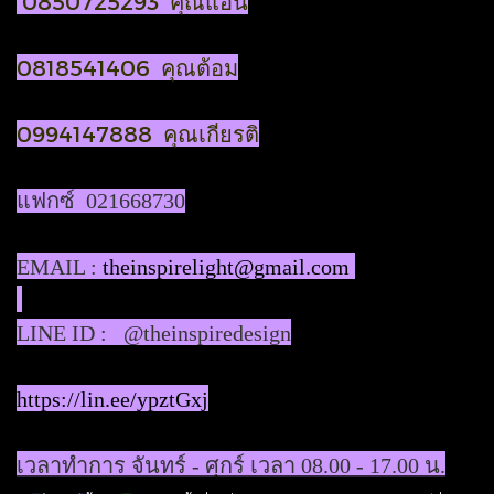
0850725293 คุณแอน
0818541406 คุณต้อม
0994147888 คุณเกียรติ
แฟกซ์ 021668730
EMAIL :
theinspirelight@gmail.com
LINE ID : @theinspiredesign
https://lin.ee/ypztGxj
เวลาทำการ จันทร์ - ศุกร์ เวลา 08.00 - 17.00 น.