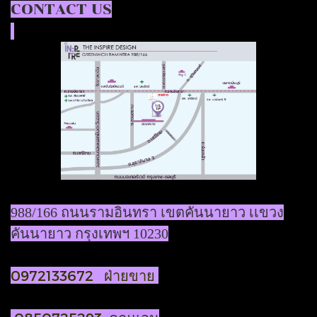
CONTACT US
988/166 ถนนรามอินทรา เขตคันนายาว เเขวง
คันนายาว กรุงเทพฯ 10230
0972133672 ฝ่ายขาย