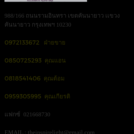
988/166 ถนนรามอินทรา เขตคันนายาว เเขวง
คันนายาว กรุงเทพฯ 10230
0972133672 ฝ่ายขาย
0850725293 คุณแอน
0818541406 คุณต้อม
0959305995 คุณเกียรติ
แฟกซ์ 021668730
EMAIL :
theinspirelight@gmail.com