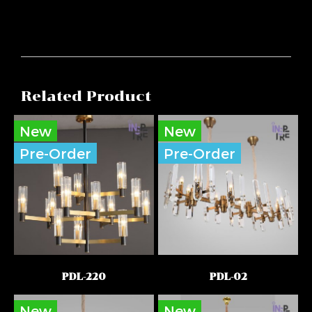
Related Product
New
New
Pre-Order
Pre-Order
PDL-220
PDL-02
New
New