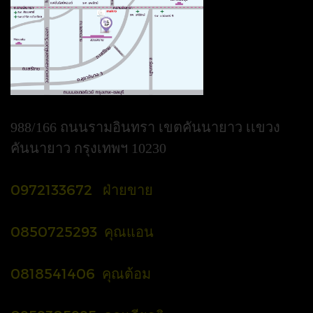
988/166 ถนนรามอินทรา เขตคันนายาว เเขวง
คันนายาว กรุงเทพฯ 10230
0972133672 ฝ่ายขาย
0850725293 คุณแอน
0818541406 คุณต้อม