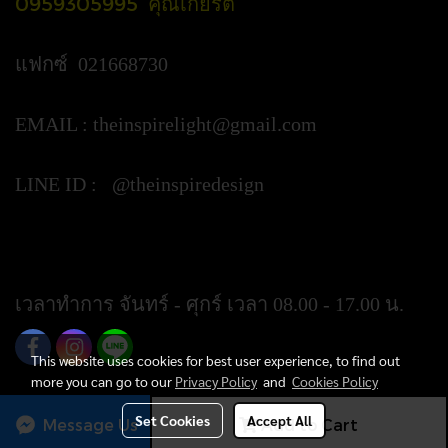
0959305995 คุณเกียรติ
แฟกซ์ 021668730
EMAIL :
theinspirelight@gmail.com
LINE ID : @theinspiredesign
https://lin.ee/ypztGxj
เวลาทำการ จันทร์ - ศุกร์ เวลา 08.00 - 17.00 น.
This website uses cookies for best user experience, to find out
more you can go to our
Privacy Policy
and
Cookies Policy
Set Cookies
Accept All
Message Us
Add to Cart