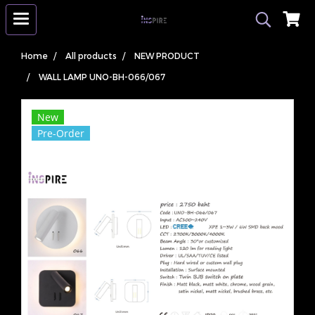
Home
All products
NEW PRODUCT
WALL LAMP UNO-BH-066/067
New
Pre-Order