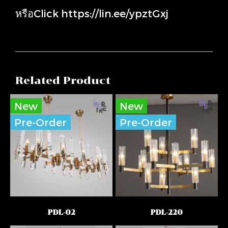
หรือClick
https://lin.ee/ypztGxj
Related Product
New
New
Pre-Order
Pre-Order
PDL-02
PDL-220