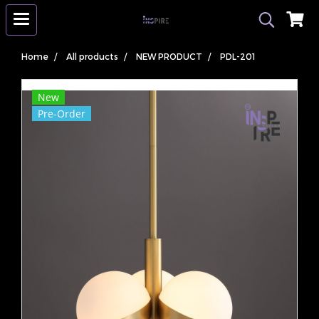
Home
All products
NEW PRODUCT
PDL-201
New
Pre-Order