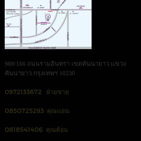
988/166 ถนนรามอินทรา เขตคันนายาว เเขวง
คันนายาว กรุงเทพฯ 10230
0972133672 ฝ่ายขาย
0850725293 คุณแอน
0818541406 คุณต้อม