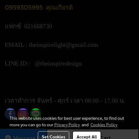
0959305995 คุณเกียรติ
แฟกซ์ 021668730
EMAIL :
theinspirelight@gmail.com
LINE ID : @theinspiredesign
https://lin.ee/ypztGxj
เวลาทำการ จันทร์ - ศุกร์ เวลา 08.00 - 17.00 น.
This website uses cookies for best user experience, to find out
more you can go to our
Privacy Policy
and
Cookies Policy
Set Cookies
Accept All
Message Us
Add to Cart