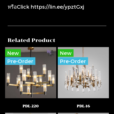
หรือClick
https://lin.ee/ypztGxj
Related Product
New
New
Pre-Order
Pre-Order
PDL-220
PDL-16