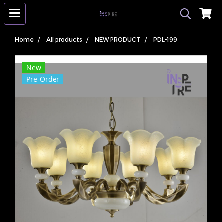
Home
All products
NEW PRODUCT
PDL-199
New
Pre-Order