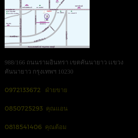
988/166 ถนนรามอินทรา เขตคันนายาว เเขวง
คันนายาว กรุงเทพฯ 10230
0972133672 ฝ่ายขาย
0850725293 คุณแอน
0818541406 คุณต้อม