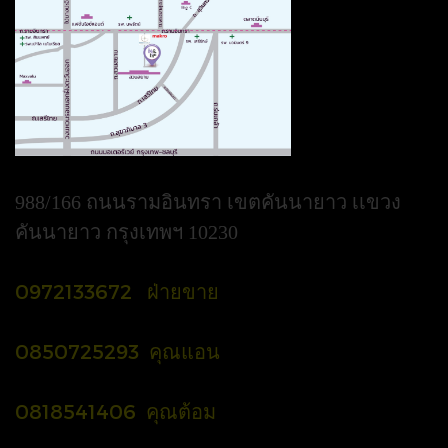
988/166 ถนนรามอินทรา เขตคันนายาว เเขวง
คันนายาว กรุงเทพฯ 10230
0972133672 ฝ่ายขาย
0850725293 คุณแอน
0818541406 คุณต้อม