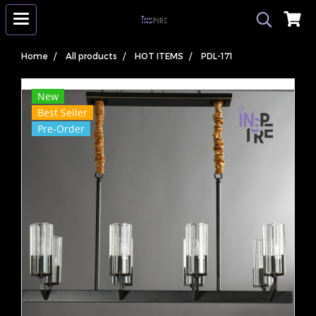
Home
All products
HOT ITEMS
PDL-171
New
Best Seller
Pre-Order