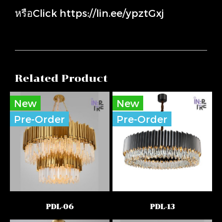
หรือClick
https://lin.ee/ypztGxj
Related Product
New
New
Pre-Order
Pre-Order
PDL-06
PDL-13