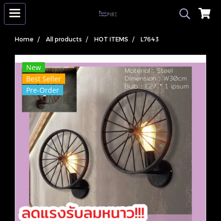
Home
All products
HOT ITEMS
L7643
New
Best Seller
Pre-Order