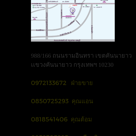
988/166 ถนนรามอินทรา เขตคันนายาว
เเขวงคันนายาว กรุงเทพฯ 10230
0972133672 ฝ่ายขาย
0850725293 คุณแอน
0818541406 คุณต้อม