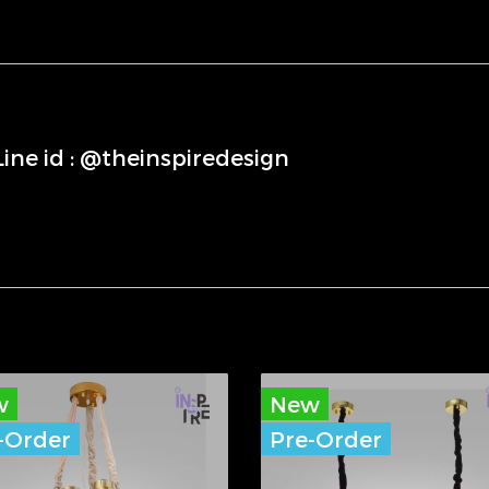
่Line id : @theinspiredesign
w
New
-Order
Pre-Order