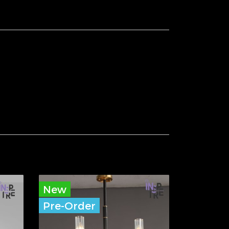
New
Pre-Order