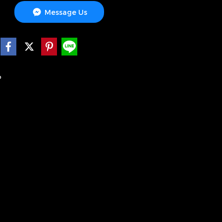
Message Us
P