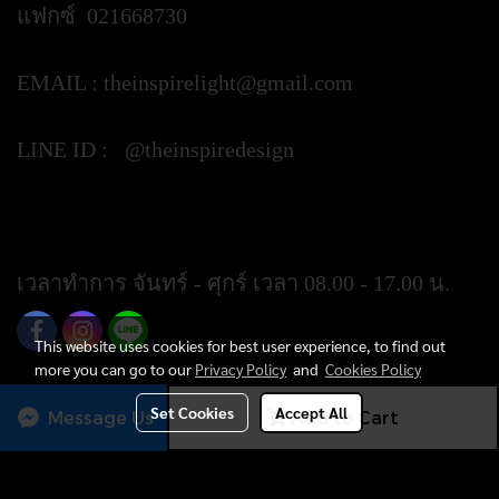
แฟกซ์ 021668730
EMAIL :
theinspirelight@gmail.com
LINE ID : @theinspiredesign
https://lin.ee/ypztGxj
เวลาทำการ จันทร์ - ศุกร์ เวลา 08.00 - 17.00 น.
This website uses cookies for best user experience, to find out
more you can go to our
Privacy Policy
and
Cookies Policy
Set Cookies
Accept All
Message Us
Add to Cart
Today's visitor
262