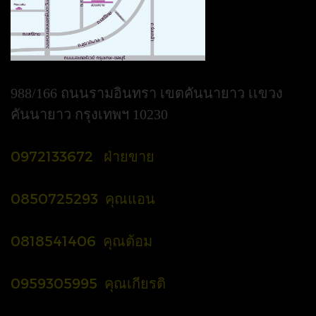
988/166 ถนนรามอินทรา เขตคันนายาว เเขวง
คันนายาว กรุงเทพฯ 10230
0972133672 ฝ่ายขาย
0850725293 คุณแอน
0818541406 คุณต้อม
0959305995 คุณเกียรติ