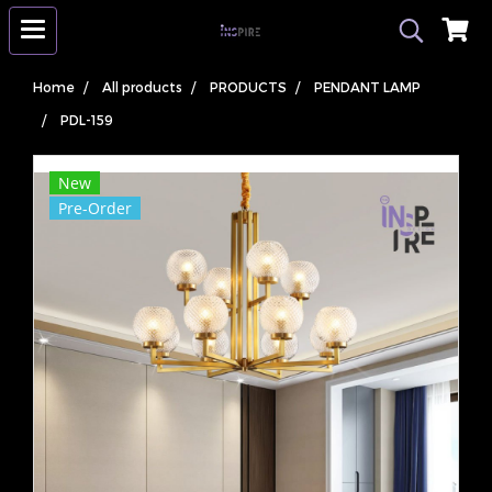
Home
All products
PRODUCTS
PENDANT LAMP
PDL-159
New
Pre-Order