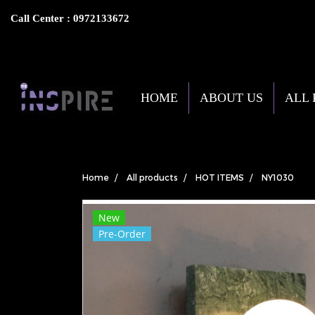
Call Center : 0972133672
HOME
ABOUT US
ALL
Home
All products
HOT ITEMS
NY1030
New
Pre-Order