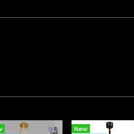
w
New