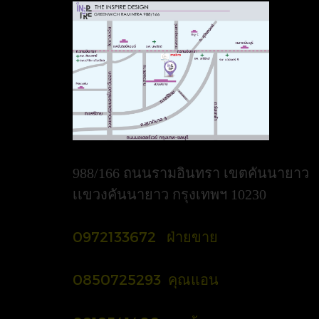
988/166 ถนนรามอินทรา เขตคันนายาว
เเขวงคันนายาว กรุงเทพฯ 10230
0972133672 ฝ่ายขาย
0850725293 คุณแอน