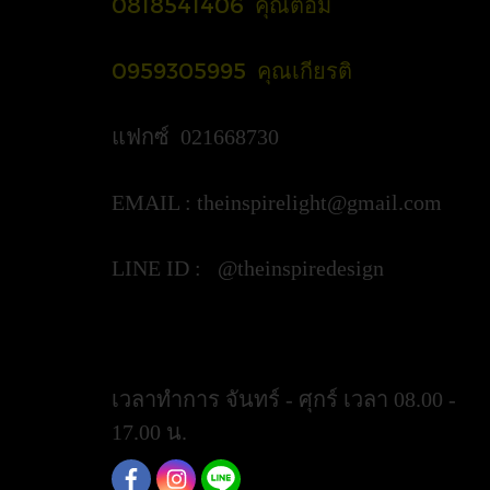
0818541406 คุณต้อม
0959305995 คุณเกียรติ
แฟกซ์ 021668730
EMAIL :
theinspirelight@gmail.com
LINE ID : @theinspiredesign
https://lin.ee/ypztGxj
เวลาทำการ จันทร์ - ศุกร์ เวลา 08.00 -
17.00 น.