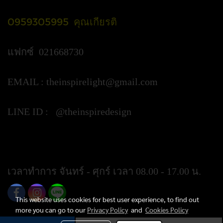
0959305995 คุณเกียรติ
แฟกซ์ 021668730
EMAIL :
theinspirelight@gmail.com
LINE ID : @theinspiredesign
https://lin.ee/ypztGxj
เวลาทำการ จันทร์ - ศุกร์ เวลา 08.00 - 17.00 น.
This website uses cookies for best user experience, to find out
more you can go to our
Privacy Policy
and
Cookies Policy