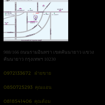
988/166 ถนนรามอินทรา เขตคันนายาว เเขวง
คันนายาว กรุงเทพฯ 10230
0972133672 ฝ่ายขาย
0850725293 คุณแอน
0818541406 คุณต้อม