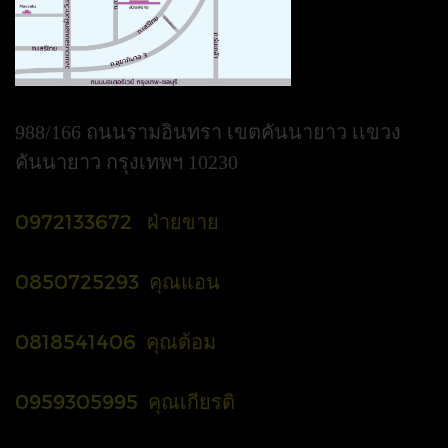
988/166 ถนนรามอินทรา เขตคันนายาว เเขวง
คันนายาว กรุงเทพฯ 10230
0972133672 ฝ่ายขาย
0850725293 คุณแอน
0818541406 คุณต้อม
0959305995 คุณเกียรติ