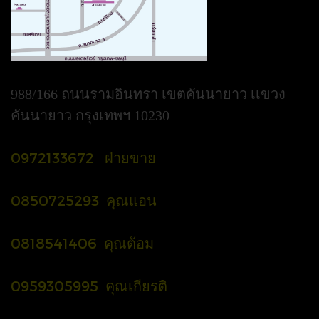
988/166 ถนนรามอินทรา เขตคันนายาว เเขวง
คันนายาว กรุงเทพฯ 10230
0972133672 ฝ่ายขาย
0850725293 คุณแอน
0818541406 คุณต้อม
0959305995 คุณเกียรติ