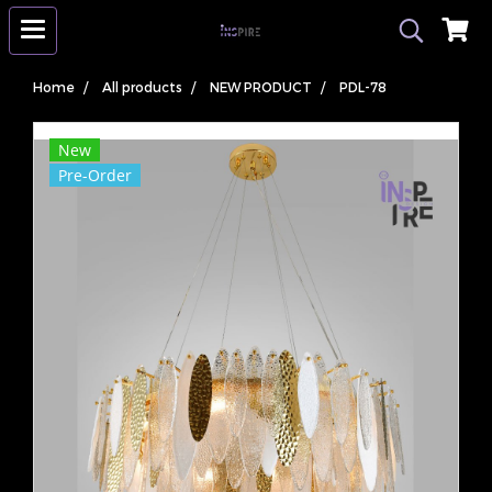
Home
All products
NEW PRODUCT
PDL-78
New
Pre-Order