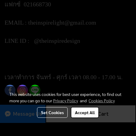
แฟกซ์ 021668730
EMAIL :
theinspirelight@gmail.com
LINE ID : @theinspiredesign
https://lin.ee/ypztGxj
เวลาทำการ จันทร์ - ศุกร์ เวลา 08.00 - 17.00 น.
This website uses cookies for best user experience, to find out
more you can go to our
Privacy Policy
and
Cookies Policy
Set Cookies
Accept All
Message Us
Add to Cart
Today's visitor
1,083