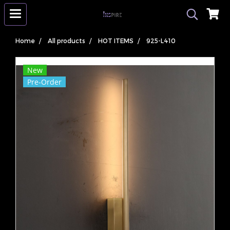
Home
All products
HOT ITEMS
925-L410
New
Pre-Order