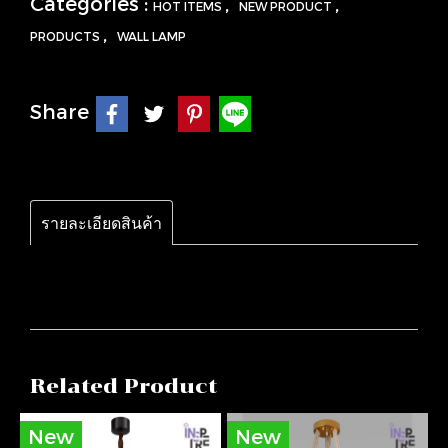
Categories :
,
,
HOT ITEMS
NEW PRODUCT
,
PRODUCTS
WALL LAMP
Share
รายละเอียดสินค้า
Related Product
New
New