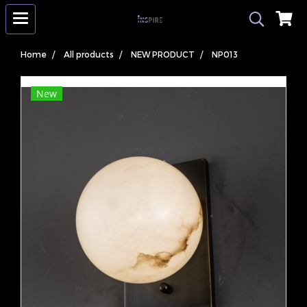
Home
All products
NEW PRODUCT
NP013
New