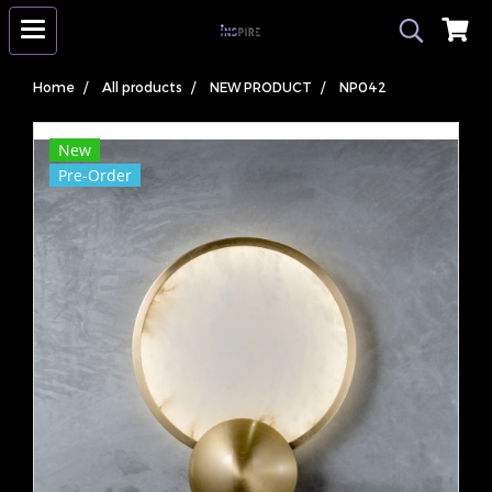
Home
All products
NEW PRODUCT
NP042
New
Pre-Order