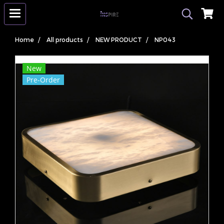
Home
All products
NEW PRODUCT
NP043
New
Pre-Order