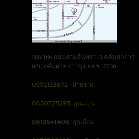
988/166 ถนนรามอินทรา เขตคันนายาว
เเขวงคันนายาว กรุงเทพฯ 10230
0972133672 ฝ่ายขาย
0850725293 คุณแอน
0818541406 คุณต้อม