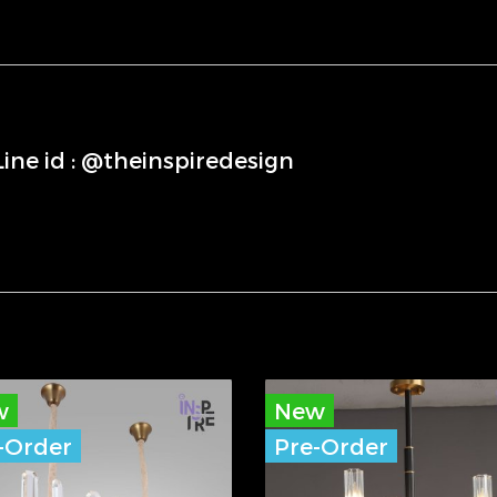
่Line id : @theinspiredesign
w
New
-Order
Pre-Order