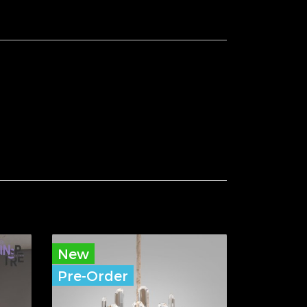
New
Pre-Order