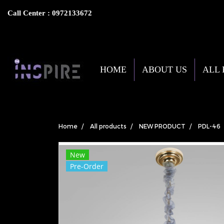
Call Center : 0972133672
HOME
ABOUT US
ALL
Home
All products
NEW PRODUCT
PDL-46
New
Pre-Order