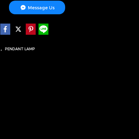
Message Us
,
S
PENDANT LAMP