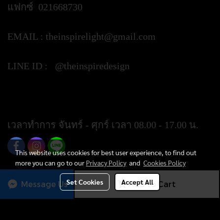
แฟกซ์ 021668730
EMAIL :
theinspirelight@gmail.com
LINE ID : @theinspiredesign
https://lin.ee/ypztGxj
เวลาทำการ จันทร์ - ศุกร์ เวลา 08.00 - 17.00 น.
This website uses cookies for best user experience, to find out
more you can go to our
Privacy Policy
and
Cookies Policy
Set Cookies
Accept All
Message Us
Add to Cart
Today's visitor
25