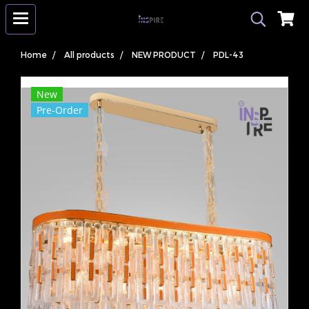
Home
All products
NEW PRODUCT
PDL-43
New
Pre-Order