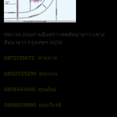
988/166 ถนนรามอินทรา เขตคันนายาว เเขวง
คันนายาว กรุงเทพฯ 10230
0972133672 ฝ่ายขาย
0850725293 คุณแอน
0818541406 คุณต้อม
0959305995 คุณเกียรติ