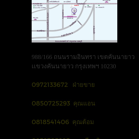
988/166 ถนนรามอินทรา เขตคันนายาว
เเขวงคันนายาว กรุงเทพฯ 10230
0972133672 ฝ่ายขาย
0850725293 คุณแอน
0818541406 คุณต้อม