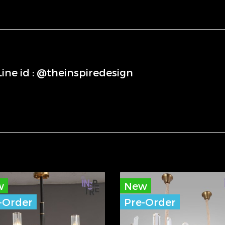
่Line id : @theinspiredesign
w
New
-Order
Pre-Order