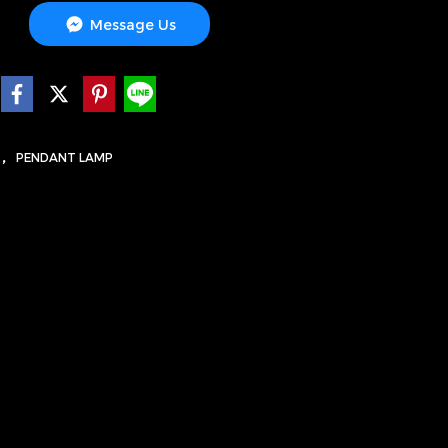
Message Us
,
S
PENDANT LAMP