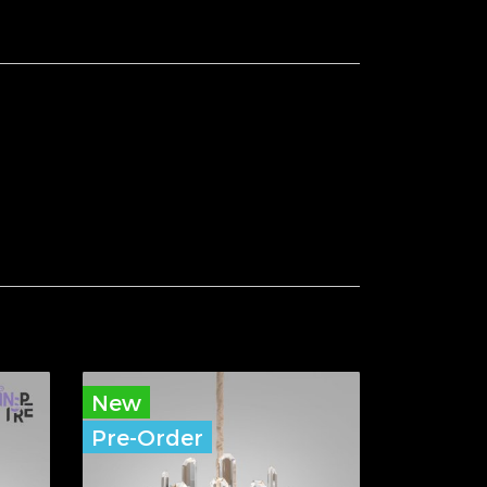
New
Pre-Order