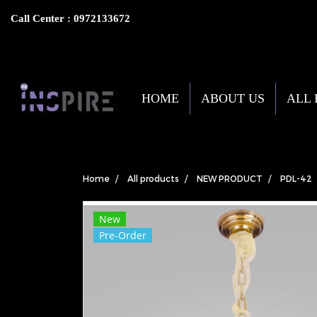
Call Center : 0972133672
HOME
ABOUT US
ALL
Home
All products
NEW PRODUCT
PDL-42
New
Pre-Order