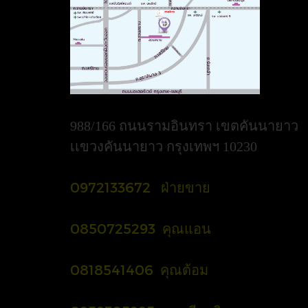
988/166 ถนนรามอินทรา เขตคันนายาว
เเขวงคันนายาว กรุงเทพฯ 10230
0972133672 ฝ่ายขาย
0850725293 คุณแอน
0818541406 คุณต้อม