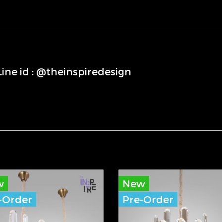
่Line id : @theinspiredesign
w
New
-Order
Pre-Order