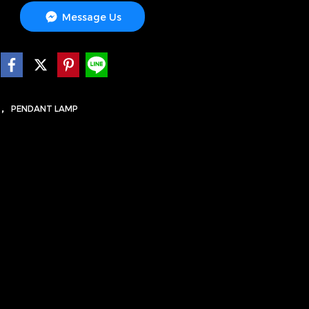
Message Us
,
S
PENDANT LAMP