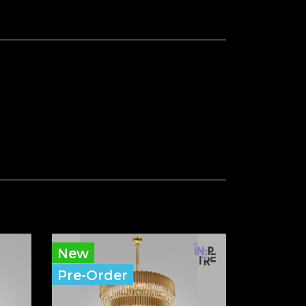
New
Pre-Order