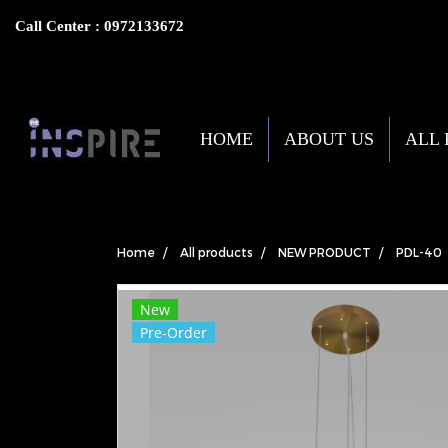
Call Center : 0972133672
HOME
ABOUT US
ALL
Home
All products
NEW PRODUCT
PDL-40
New
Pre-Order