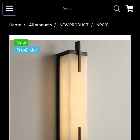
Home
All products
NEW PRODUCT
NP091
New
Pre-Order