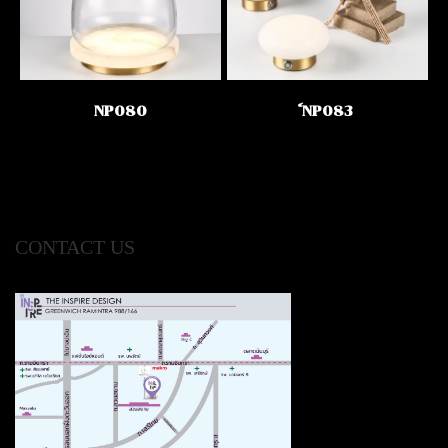
NP080
์NP083
CONTACT US