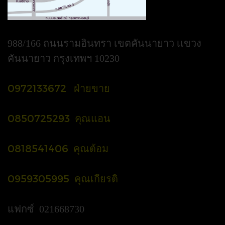
988/166 ถนนรามอินทรา เขตคันนายาว เเขวง
คันนายาว กรุงเทพฯ 10230
0972133672 ฝ่ายขาย
0850725293 คุณแอน
0818541406 คุณต้อม
0959305995 คุณเกียรติ
แฟกซ์ 021668730