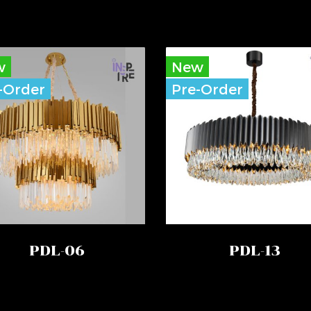
w
New
-Order
Pre-Order
PDL-06
PDL-13