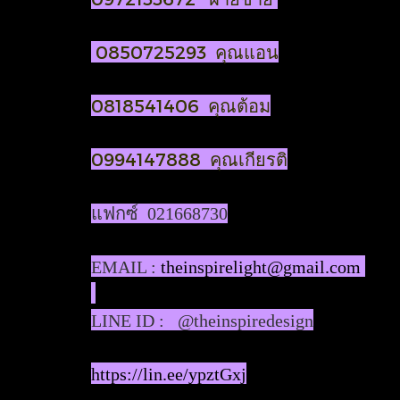
0850725293 คุณแอน
0818541406 คุณต้อม
0994147888 คุณเกียรติ
แฟกซ์ 021668730
EMAIL :
theinspirelight@gmail.com
LINE ID : @theinspiredesign
https://lin.ee/ypztGxj