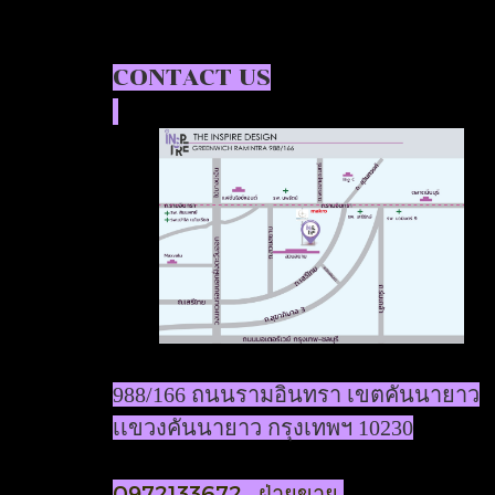
CONTACT US
988/166 ถนนรามอินทรา เขตคันนายาว
เเขวงคันนายาว กรุงเทพฯ 10230
0972133672 ฝ่ายขาย