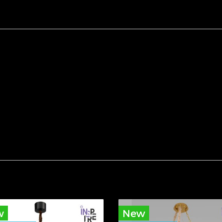
E
w
New