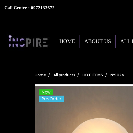
Call Center : 0972133672
HOME
ABOUT US
ALL
Home
All products
HOT ITEMS
NY1024
New
Pre-Order