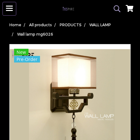
Home
All products
PRODUCTS
WALL LAMP
Wall lamp mg6026
New
Pre-Order