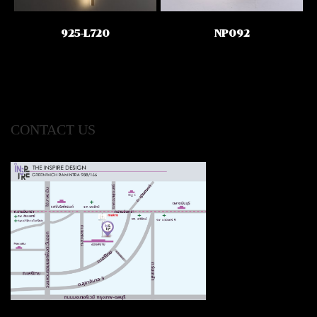
925-L720
NP092
CONTACT US