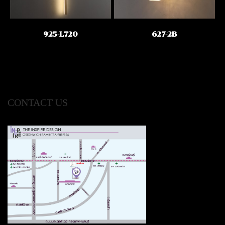
925-L720
627-2B
CONTACT US