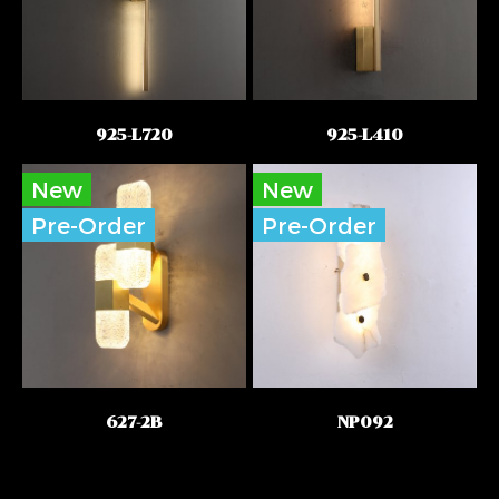
925-L720
925-L410
New
New
Pre-Order
Pre-Order
627-2B
NP092