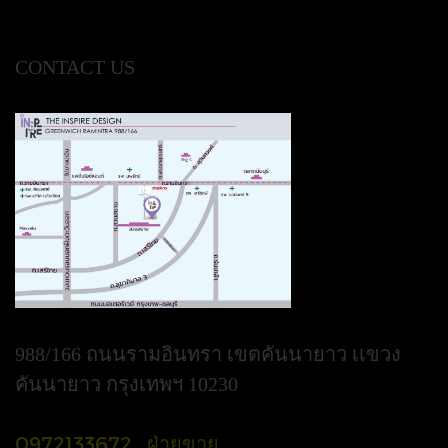
CONTACT US
988/166 ถนนรามอินทรา เขตคันนายาว เเขวง
คันนายาว กรุงเทพฯ 10230
0972133672 ฝ่ายขาย