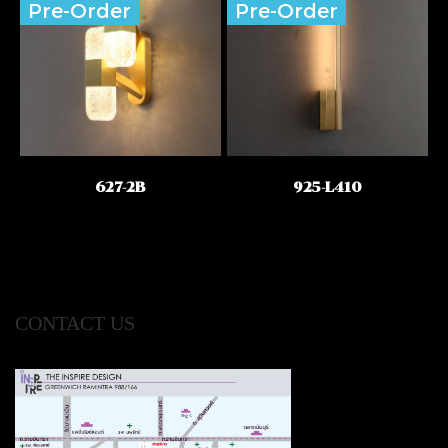
Pre-Order
Pre-Order
627-2B
925-L410
CONTACT US