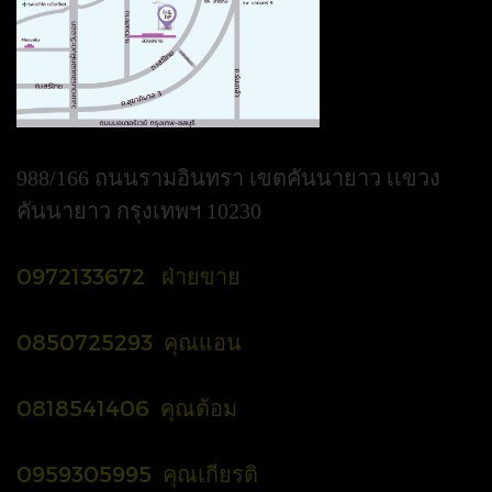
988/166 ถนนรามอินทรา เขตคันนายาว เเขวง
คันนายาว กรุงเทพฯ 10230
0972133672 ฝ่ายขาย
0850725293 คุณแอน
0818541406 คุณต้อม
0959305995 คุณเกียรติ