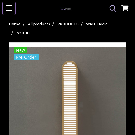
Home
All products
PRODUCTS
WALL LAMP
NY1018
New
Pre-Order