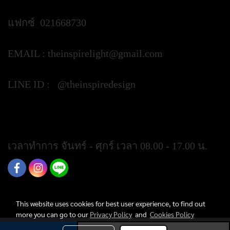
แฟกซ์ 021668730
EMAIL :
theinspirelight@gmail.com
LINE ID : @theinspiredesign
https://lin.ee/ypztGxj
เวลาทำการ จันทร์ - ศุกร์ เวลา 08.00 - 17.00 น.
This website uses cookies for best user experience, to find out
more you can go to our
Privacy Policy
and
Cookies Policy
Today's visitor
149