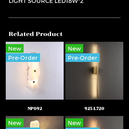
LIGHT SOURCE LED18W*2
Related Product
New
New
Pre-Order
Pre-Order
NP092
925-L720
New
New